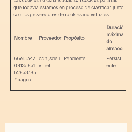
Las cookies no clasificadas son cookies para las
que todavía estamos en proceso de clasificar, junto
con los proveedores de cookies individuales.
Duración
máxima
Nombre
Proveedor
Propósito
de
almacenam
66e15a4a
cdn.jsdeli
Pendiente
Persist
0913d8a1
vr.net
ente
b29a3785
#pages