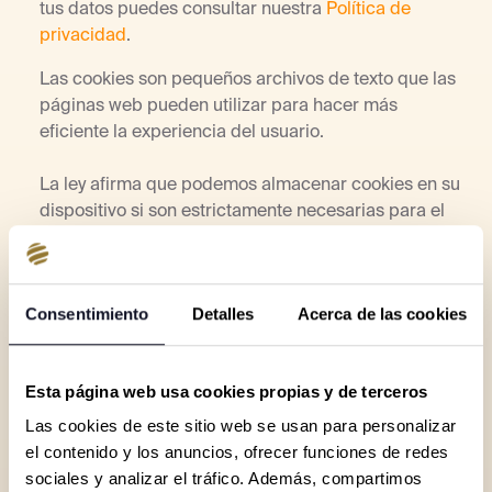
tus datos puedes consultar nuestra
Política de
privacidad
.
Las cookies son pequeños archivos de texto que las
páginas web pueden utilizar para hacer más
eficiente la experiencia del usuario.
La ley afirma que podemos almacenar cookies en su
dispositivo si son estrictamente necesarias para el
funcionamiento de esta página. Para todos los demás
tipos de cookies necesitamos su permiso.
Consentimiento
Detalles
Acerca de las cookies
Esta página utiliza tipos diferentes de cookies.
Algunas cookies son colocadas por servicios de
terceros que aparecen en nuestras páginas.
Esta página web usa cookies propias y de terceros
En cualquier momento puede cambiar o retirar su
Las cookies de este sitio web se usan para personalizar
consentimiento desde la Declaración de cookies en
el contenido y los anuncios, ofrecer funciones de redes
nuestro sitio web.
sociales y analizar el tráfico. Además, compartimos