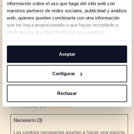
información sobre el uso que haga del sitio web con
Obtenga más información sobre quiénes somos,
nuestros partners de redes sociales, publicidad y análisis
cómo puede contactarnos y cómo procesamos los
web, quienes pueden combinarla con otra información
datos personales en nuestra Política de privacidad.
que les haya proporcionado o que hayan recopilado a
partir del uso que haya hecho de sus servicios.
Al contactarnos respecto a su consentimiento, por
favor, indique el ID y la fecha de su consentimiento.
Aceptar
Su consentimiento se aplica a los siguientes
dominios: www.fundacionintermundial.es
Configurar
Tu estado actual: Denegar.
Cambiar tu consentimiento
Rechazar
Declaración de cookies actualizada por última vez el
04/08/2026 por
Cookiebot
:
Necesario (3)
Las cookies necesarias ayudan a hacer una página